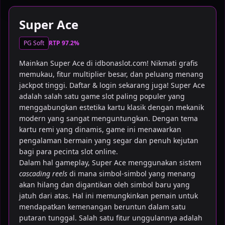
▶
Super Ace
PG Soft
RTP 97.2%
Mainkan Super Ace di idbonaslot.com! Nikmati grafis
memukau, fitur multiplier besar, dan peluang menang
jackpot tinggi. Daftar & login sekarang juga! Super Ace
adalah salah satu game slot paling populer yang
menggabungkan estetika kartu klasik dengan mekanik
modern yang sangat menguntungkan. Dengan tema
kartu remi yang dinamis, game ini menawarkan
pengalaman bermain yang segar dan penuh kejutan
bagi para pecinta slot online.
Dalam hal gameplay, Super Ace menggunakan sistem
cascading reels
di mana simbol-simbol yang menang
akan hilang dan digantikan oleh simbol baru yang
jatuh dari atas. Hal ini memungkinkan pemain untuk
mendapatkan kemenangan beruntun dalam satu
putaran tunggal. Salah satu fitur unggulannya adalah