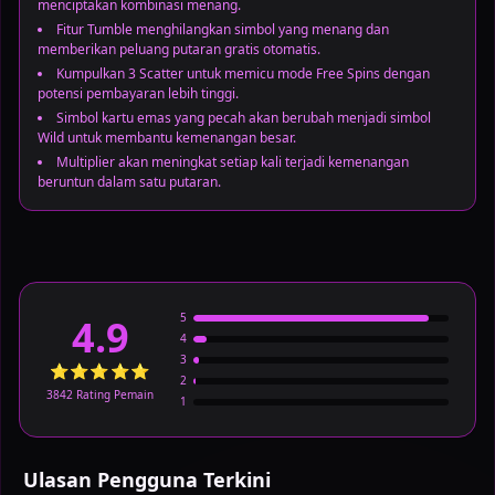
menciptakan kombinasi menang.
Fitur Tumble menghilangkan simbol yang menang dan
memberikan peluang putaran gratis otomatis.
Kumpulkan 3 Scatter untuk memicu mode Free Spins dengan
potensi pembayaran lebih tinggi.
Simbol kartu emas yang pecah akan berubah menjadi simbol
Wild untuk membantu kemenangan besar.
Multiplier akan meningkat setiap kali terjadi kemenangan
beruntun dalam satu putaran.
5
4.9
4
3
⭐⭐⭐⭐⭐
2
3842 Rating Pemain
1
Ulasan Pengguna Terkini