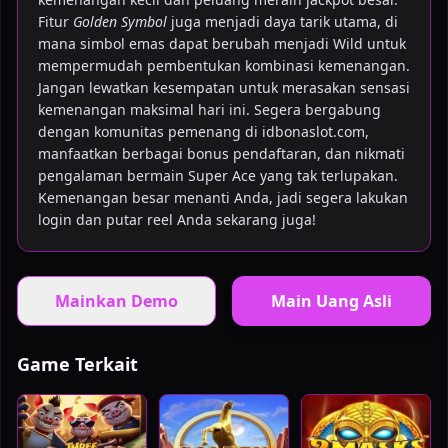
Fitur
Golden Symbol
juga menjadi daya tarik utama, di
mana simbol emas dapat berubah menjadi Wild untuk
mempermudah pembentukan kombinasi kemenangan.
Jangan lewatkan kesempatan untuk merasakan sensasi
kemenangan maksimal hari ini. Segera bergabung
dengan komunitas pemenang di idbonaslot.com,
manfaatkan berbagai bonus pendaftaran, dan nikmati
pengalaman bermain Super Ace yang tak terlupakan.
Kemenangan besar menanti Anda, jadi segera lakukan
login dan putar reel Anda sekarang juga!
Mainkan Demo
Main Uang Asli
Game Terkait