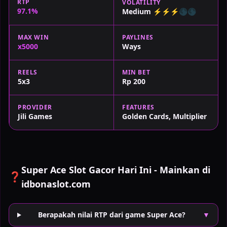
RTP
VOLATILITY
97.1%
Medium ⚡⚡⚡🌑🌑
MAX WIN
PAYLINES
x5000
Ways
REELS
MIN BET
5x3
Rp 200
PROVIDER
FEATURES
Jili Games
Golden Cards, Multiplier
Super Ace Slot Gacor Hari Ini - Mainkan di
❓
idbonaslot.com
Berapakah nilai RTP dari game Super Ace?
▼