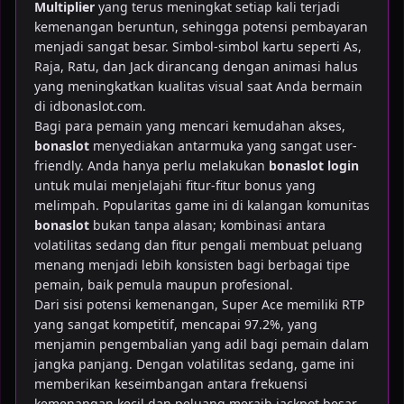
Multiplier
yang terus meningkat setiap kali terjadi
kemenangan beruntun, sehingga potensi pembayaran
menjadi sangat besar. Simbol-simbol kartu seperti As,
Raja, Ratu, dan Jack dirancang dengan animasi halus
yang meningkatkan kualitas visual saat Anda bermain
di idbonaslot.com.
Bagi para pemain yang mencari kemudahan akses,
bonaslot
menyediakan antarmuka yang sangat user-
friendly. Anda hanya perlu melakukan
bonaslot login
untuk mulai menjelajahi fitur-fitur bonus yang
melimpah. Popularitas game ini di kalangan komunitas
bonaslot
bukan tanpa alasan; kombinasi antara
volatilitas sedang dan fitur pengali membuat peluang
menang menjadi lebih konsisten bagi berbagai tipe
pemain, baik pemula maupun profesional.
Dari sisi potensi kemenangan, Super Ace memiliki RTP
yang sangat kompetitif, mencapai 97.2%, yang
menjamin pengembalian yang adil bagi pemain dalam
jangka panjang. Dengan volatilitas sedang, game ini
memberikan keseimbangan antara frekuensi
kemenangan kecil dan peluang meraih jackpot besar.