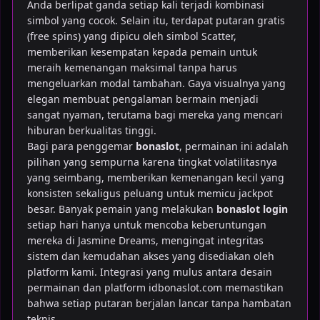
Anda berlipat ganda setiap kali terjadi kombinasi
simbol yang cocok. Selain itu, terdapat putaran gratis
(free spins) yang dipicu oleh simbol Scatter,
memberikan kesempatan kepada pemain untuk
meraih kemenangan maksimal tanpa harus
mengeluarkan modal tambahan. Gaya visualnya yang
elegan membuat pengalaman bermain menjadi
sangat nyaman, terutama bagi mereka yang mencari
hiburan berkualitas tinggi.
Bagi para penggemar
bonaslot
, permainan ini adalah
pilihan yang sempurna karena tingkat volatilitasnya
yang seimbang, memberikan kemenangan kecil yang
konsisten sekaligus peluang untuk memicu jackpot
besar. Banyak pemain yang melakukan
bonaslot login
setiap hari hanya untuk mencoba keberuntungan
mereka di Jasmine Dreams, mengingat integritas
sistem dan kemudahan akses yang disediakan oleh
platform kami. Integrasi yang mulus antara desain
permainan dan platform idbonaslot.com memastikan
bahwa setiap putaran berjalan lancar tanpa hambatan
teknis.