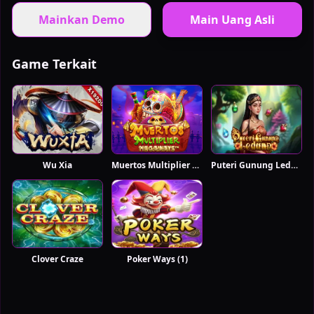
Mainkan Demo
Main Uang Asli
Game Terkait
Wu Xia
Muertos Multiplier Megaways
Puteri Gunung Ledang
Clover Craze
Poker Ways (1)