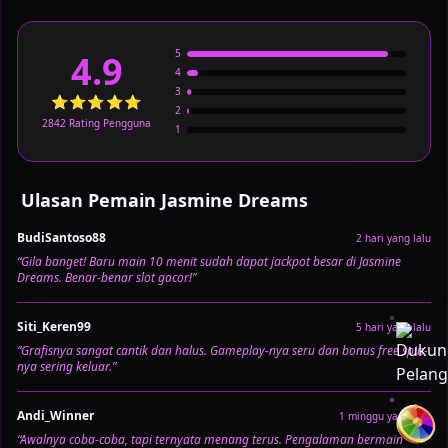
5
4.9
4
3
⭐⭐⭐⭐⭐
2
2842 Rating Pengguna
1
Ulasan Pemain Jasmine Dreams
BudiSantoso88
2 hari yang lalu
“Gila banget! Baru main 10 menit sudah dapat jackpot besar di Jasmine
Dreams. Benar-benar slot gacor!”
Siti_Keren99
5 hari yang lalu
“Grafisnya sangat cantik dan halus. Gameplay-nya seru dan bonus free spin-
nya sering keluar.”
Andi_Winner
1 minggu yang lalu
“Awalnya coba-coba, tapi ternyata menang terus. Pengalaman bermain