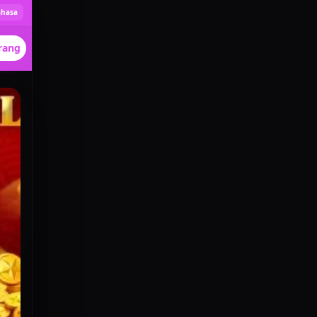
ahasa
rang