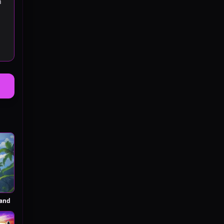
n
land