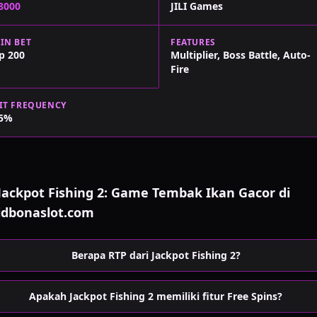
8000
JILI Games
IN BET
FEATURES
p 200
Multiplier, Boss Battle, Auto-
Fire
IT FREQUENCY
5%
Jackpot Fishing 2: Game Tembak Ikan Gacor di
idbonaslot.com
Berapa RTP dari Jackpot Fishing 2?
Apakah Jackpot Fishing 2 memiliki fitur Free Spins?