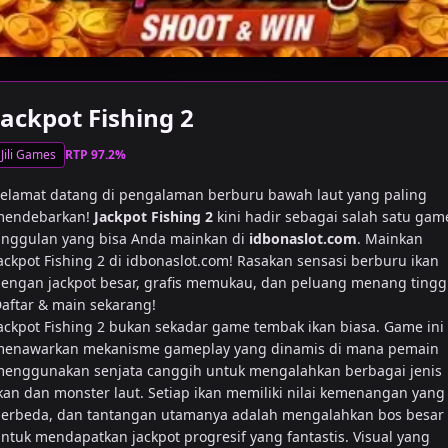
▶
Jackpot Fishing 2
Jili Games
RTP 97.2%
elamat datang di pengalaman berburu bawah laut yang paling
mendebarkan!
Jackpot Fishing 2
kini hadir sebagai salah satu gam
nggulan yang bisa Anda mainkan di
idbonaslot.com
. Mainkan
ackpot Fishing 2 di idbonaslot.com! Rasakan sensasi berburu ikan
engan jackpot besar, grafis memukau, dan peluang menang tinggi
aftar & main sekarang!
ackpot Fishing 2 bukan sekadar game tembak ikan biasa. Game ini
enawarkan mekanisme gameplay yang dinamis di mana pemain
enggunakan senjata canggih untuk mengalahkan berbagai jenis
kan dan monster laut. Setiap ikan memiliki nilai kemenangan yang
erbeda, dan tantangan utamanya adalah mengalahkan bos besar
ntuk mendapatkan jackpot progresif yang fantastis. Visual yang