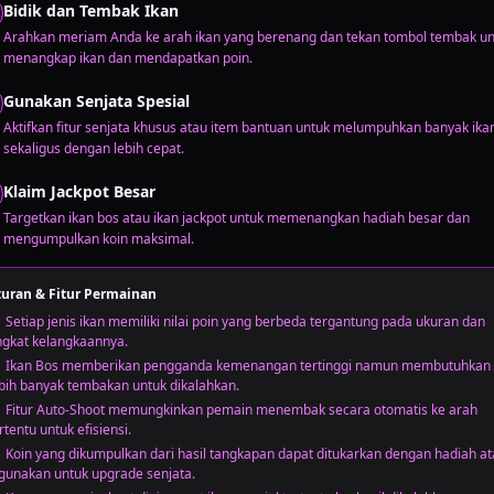
Bidik dan Tembak Ikan
Arahkan meriam Anda ke arah ikan yang berenang dan tekan tombol tembak un
menangkap ikan dan mendapatkan poin.
Gunakan Senjata Spesial
Aktifkan fitur senjata khusus atau item bantuan untuk melumpuhkan banyak ika
sekaligus dengan lebih cepat.
Klaim Jackpot Besar
Targetkan ikan bos atau ikan jackpot untuk memenangkan hadiah besar dan
mengumpulkan koin maksimal.
turan & Fitur Permainan
Setiap jenis ikan memiliki nilai poin yang berbeda tergantung pada ukuran dan
ngkat kelangkaannya.
Ikan Bos memberikan pengganda kemenangan tertinggi namun membutuhkan
bih banyak tembakan untuk dikalahkan.
Fitur Auto-Shoot memungkinkan pemain menembak secara otomatis ke arah
rtentu untuk efisiensi.
Koin yang dikumpulkan dari hasil tangkapan dapat ditukarkan dengan hadiah a
gunakan untuk upgrade senjata.