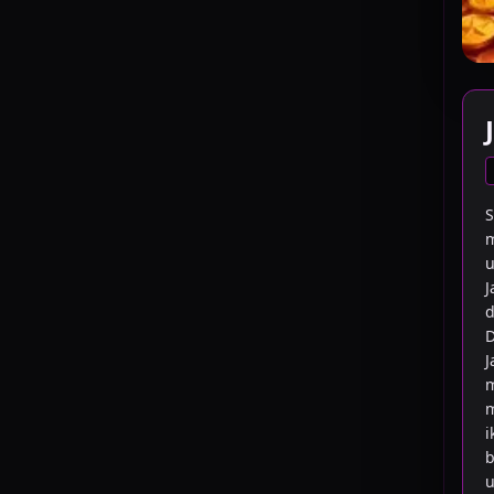
S
u
J
d
D
J
m
m
i
b
u