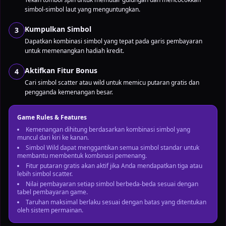
simbol-simbol laut yang menguntungkan.
Kumpulkan Simbol
3
Dapatkan kombinasi simbol yang tepat pada garis pembayaran
untuk memenangkan hadiah kredit.
Aktifkan Fitur Bonus
4
Cari simbol scatter atau wild untuk memicu putaran gratis dan
pengganda kemenangan besar.
Game Rules & Features
Kemenangan dihitung berdasarkan kombinasi simbol yang
muncul dari kiri ke kanan.
Simbol Wild dapat menggantikan semua simbol standar untuk
membantu membentuk kombinasi pemenang.
Fitur putaran gratis akan aktif jika Anda mendapatkan tiga atau
lebih simbol scatter.
Nilai pembayaran setiap simbol berbeda-beda sesuai dengan
tabel pembayaran game.
Taruhan maksimal berlaku sesuai dengan batas yang ditentukan
oleh sistem permainan.