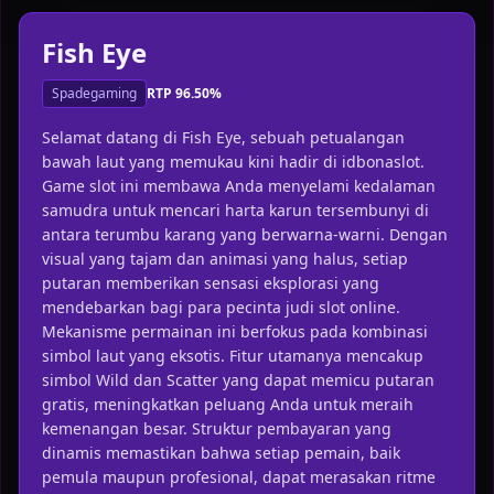
▶
Fish Eye
Spadegaming
RTP 96.50%
Selamat datang di Fish Eye, sebuah petualangan
bawah laut yang memukau kini hadir di idbonaslot.
Game slot ini membawa Anda menyelami kedalaman
samudra untuk mencari harta karun tersembunyi di
antara terumbu karang yang berwarna-warni. Dengan
visual yang tajam dan animasi yang halus, setiap
putaran memberikan sensasi eksplorasi yang
mendebarkan bagi para pecinta judi slot online.
Mekanisme permainan ini berfokus pada kombinasi
simbol laut yang eksotis. Fitur utamanya mencakup
simbol Wild dan Scatter yang dapat memicu putaran
gratis, meningkatkan peluang Anda untuk meraih
kemenangan besar. Struktur pembayaran yang
dinamis memastikan bahwa setiap pemain, baik
pemula maupun profesional, dapat merasakan ritme