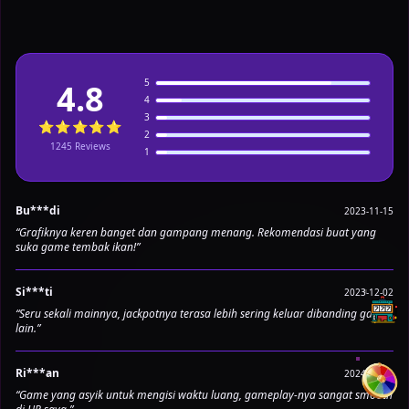
5
4.8
4
3
⭐⭐⭐⭐⭐
2
1245 Reviews
1
Bu***di
2023-11-15
“Grafiknya keren banget dan gampang menang. Rekomendasi buat yang
suka game tembak ikan!”
Si***ti
2023-12-02
“Seru sekali mainnya, jackpotnya terasa lebih sering keluar dibanding game
lain.”
Ri***an
2024-01-10
“Game yang asyik untuk mengisi waktu luang, gameplay-nya sangat smooth