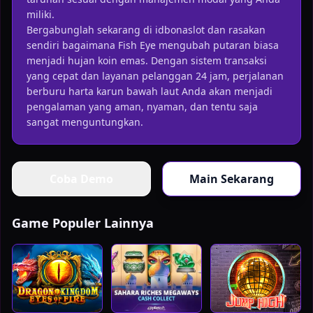
miliki.
Bergabunglah sekarang di idbonaslot dan rasakan
sendiri bagaimana Fish Eye mengubah putaran biasa
menjadi hujan koin emas. Dengan sistem transaksi
yang cepat dan layanan pelanggan 24 jam, perjalanan
berburu harta karun bawah laut Anda akan menjadi
pengalaman yang aman, nyaman, dan tentu saja
sangat menguntungkan.
Coba Demo
Main Sekarang
Game Populer Lainnya