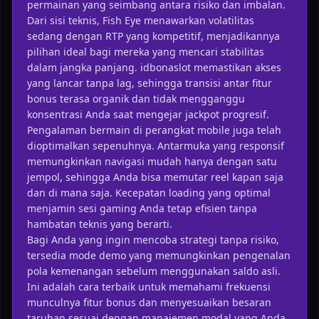
permainan yang seimbang antara risiko dan imbalan.
Dari sisi teknis, Fish Eye menawarkan volatilitas
sedang dengan RTP yang kompetitif, menjadikannya
pilihan ideal bagi mereka yang mencari stabilitas
dalam jangka panjang. idbonaslot memastikan akses
yang lancar tanpa lag, sehingga transisi antar fitur
bonus terasa organik dan tidak mengganggu
konsentrasi Anda saat mengejar jackpot progresif.
Pengalaman bermain di perangkat mobile juga telah
dioptimalkan sepenuhnya. Antarmuka yang responsif
memungkinkan navigasi mudah hanya dengan satu
jempol, sehingga Anda bisa memutar reel kapan saja
dan di mana saja. Kecepatan loading yang optimal
menjamin sesi gaming Anda tetap efisien tanpa
hambatan teknis yang berarti.
Bagi Anda yang ingin mencoba strategi tanpa risiko,
tersedia mode demo yang memungkinkan pengenalan
pola kemenangan sebelum menggunakan saldo asli.
Ini adalah cara terbaik untuk memahami frekuensi
munculnya fitur bonus dan menyesuaikan besaran
taruhan sesuai dengan manajemen modal yang Anda