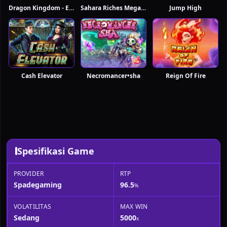
Dragon Kingdom - Eyes Of Fire
Sahara Riches Megaways™_ Cash Collect™
Jump High
Cash Elevator
Necromancer•sha
Reign Of Fire
Spesifikasi Game
PROVIDER
RTP
Spadegaming
96.5
%
VOLATILITAS
MAX WIN
Sedang
5000
x